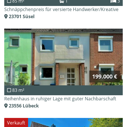
85 m²
1
3
Schnäppchenpreis für versierte Handwerker/Kreative
23701
Süsel
199.000 €
83 m²
Reihenhaus in ruhiger Lage mit guter Nachbarschaft
23556
Lübeck
Verkauft