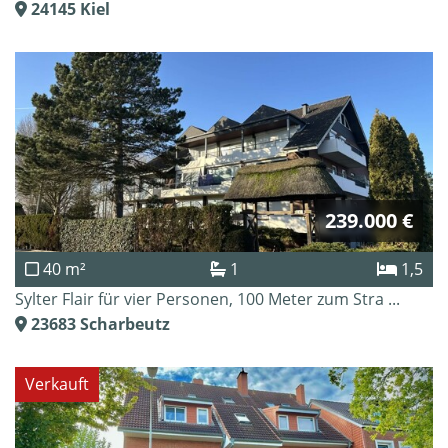
24145
Kiel
239.000 €
40 m²
1
1,5
Sylter Flair für vier Personen, 100 Meter zum Stra ...
23683
Scharbeutz
Verkauft