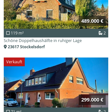
489.000 €
119 m²
2
Schöne Doppelhaushälfte in ruhiger Lage
23617
Stockelsdorf
Verkauft
299.000 €
71 m²
2