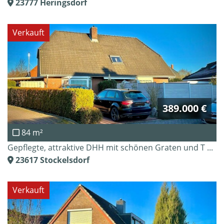
23777
Heringsdorf
Verkauft
389.000 €
84 m²
Gepflegte, attraktive DHH mit schönen Graten und T ...
23617
Stockelsdorf
Verkauft