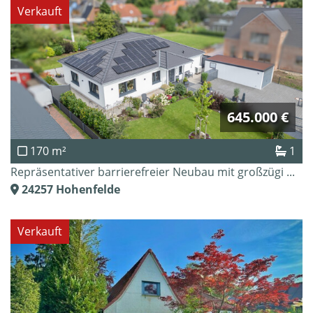
Verkauft
645.000 €
170 m²
1
Repräsentativer barrierefreier Neubau mit großzügi ...
24257
Hohenfelde
Verkauft