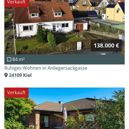
Verkauft
138.000 €
84 m²
Ruhiges Wohnen in Anliegersackgasse
24109
Kiel
Verkauft