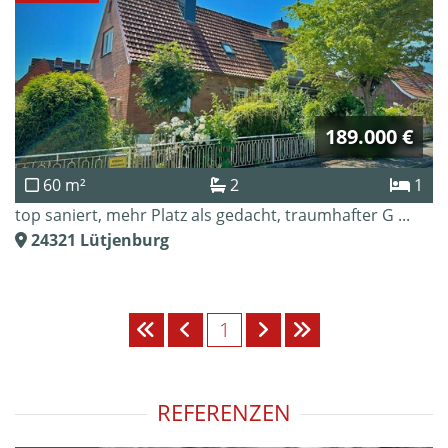
189.000 €
60 m²
2
1
top saniert, mehr Platz als gedacht, traumhafter G ...
24321
Lütjenburg
1
REFERENZEN