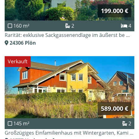
199.000 €
160 m²
2
4
Rarität: exklusive Sackgassenendlage im äußerst be ...
24306
Plön
Verkauft
589.000 €
145 m²
2
Großzügiges Einfamilienhaus mit Wintergarten, Kami ...