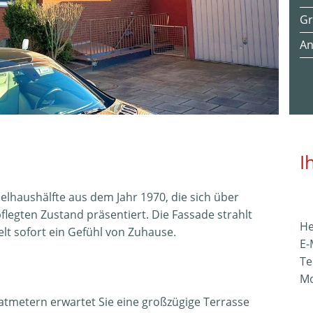
Gr
An
An
Be
He
Et
I
St
haushälfte aus dem Jahr 1970, die sich über
Te
flegten Zustand präsentiert. Die Fassade strahlt
He
t sofort ein Gefühl von Zuhause.
Wi
E-
Tel
Ka
Mo
W
tmetern erwartet Sie eine großzügige Terrasse