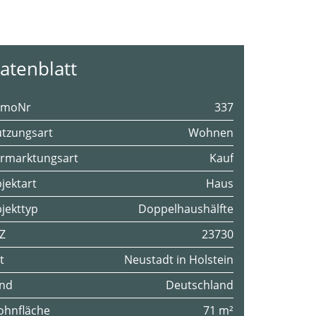
atenblatt
mmoNr
337
tzungsart
Wohnen
rmarktungsart
Kauf
jektart
Haus
jekttyp
Doppelhaushälfte
Z
23730
t
Neustadt in Holstein
nd
Deutschland
hnfläche
71 m²