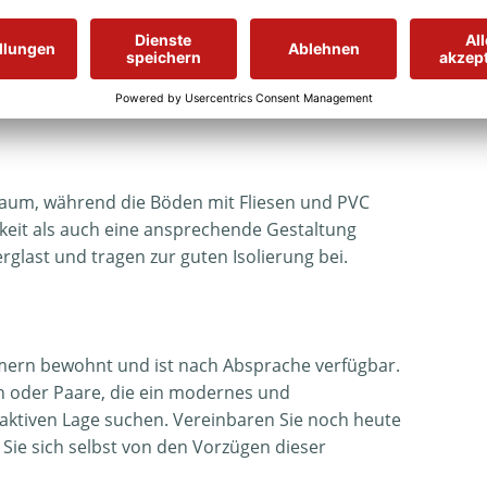
tigen Markengeräten ausgestattet und lädt zum
tbäder, jeweils mit Eckbadewanne und
ert und bieten modernen Komfort. Die
fiziente Wärmeversorgung zu gewährleisten.
raum, während die Böden mit Fliesen und PVC
gkeit als auch eine ansprechende Gestaltung
erglast und tragen zur guten Isolierung bei.
ümern bewohnt und ist nach Absprache verfügbar.
en oder Paare, die ein modernes und
raktiven Lage suchen. Vereinbaren Sie noch heute
Sie sich selbst von den Vorzügen dieser