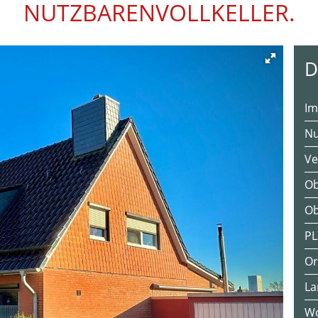
NUTZBARENVOLLKELLER.
D
I
Nu
Ve
Ob
Ob
PL
Or
La
Wo